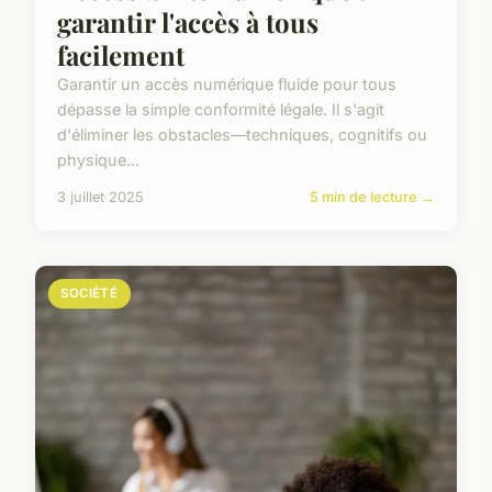
garantir l'accès à tous
facilement
Garantir un accès numérique fluide pour tous
dépasse la simple conformité légale. Il s'agit
d'éliminer les obstacles—techniques, cognitifs ou
physique...
3 juillet 2025
5 min de lecture →
SOCIÉTÉ