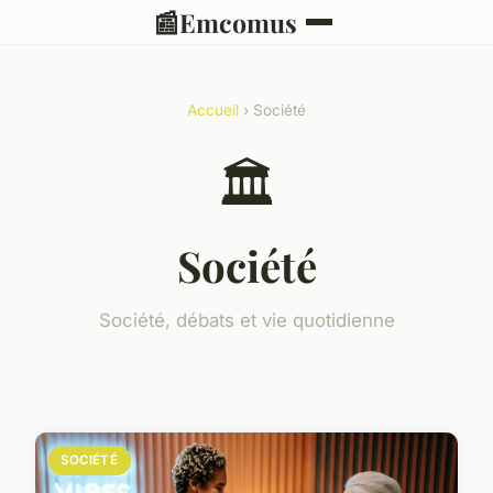
📰
Emcomus
Accueil
› Société
🏛️
Société
Société, débats et vie quotidienne
SOCIÉTÉ