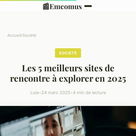
📰
Emcomus
Accueil
›
Société
SOCIÉTÉ
Les 5 meilleurs sites de
rencontre à explorer en 2025
Lola
•
24 mars 2025
•
4 min de lecture