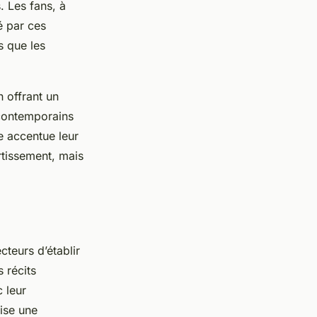
. Les fans, à
é par ces
s que les
n offrant un
 contemporains
 accentue leur
rtissement, mais
cteurs d’établir
 récits
 leur
rise une