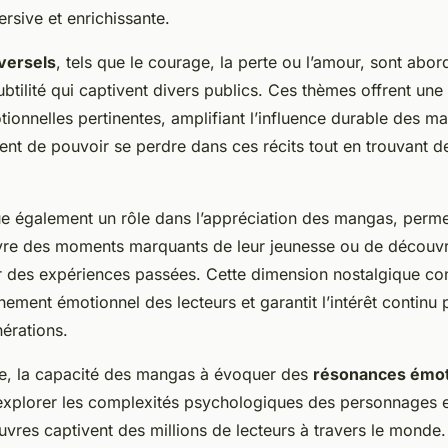
rsive et enrichissante.
versels
, tels que le courage, la perte ou l’amour, sont abo
btilité qui captivent divers publics. Ces thèmes offrent une
tionnelles pertinentes, amplifiant l’influence durable des m
ent de pouvoir se perdre dans ces récits tout en trouvant de
e également un rôle dans l’appréciation des mangas, perme
ivre des moments marquants de leur jeunesse ou de découvr
r des expériences passées. Cette dimension nostalgique con
chement émotionnel des lecteurs et garantit l’intérêt contin
nérations.
e, la capacité des mangas à évoquer des
résonances émot
explorer les complexités psychologiques des personnages 
vres captivent des millions de lecteurs à travers le monde.