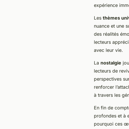
expérience imme
Les
thèmes uni
nuance et une su
des réalités émo
lecteurs appréci
avec leur vie.
La
nostalgie
jou
lecteurs de rev
perspectives su
renforcer l’atta
à travers les gé
En fin de compt
profondes et à 
pourquoi ces œu