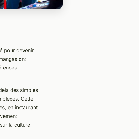
é pour devenir
s mangas ont
érences
delà des simples
omplexes. Cette
es, en instaurant
sivement
ur la culture