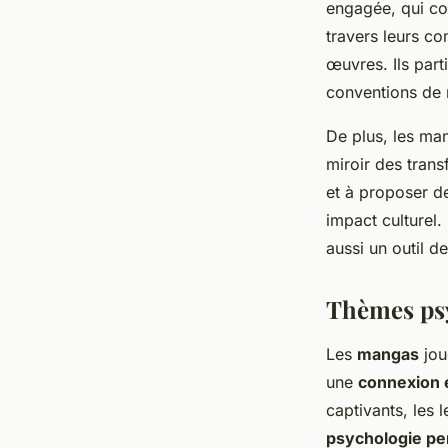
engagée, qui con
travers leurs c
œuvres. Ils part
conventions de m
De plus, les ma
miroir des tran
et à proposer d
impact culturel
aussi un outil d
Thèmes psy
Les
mangas
jou
une
connexion 
captivants, les
psychologie pe