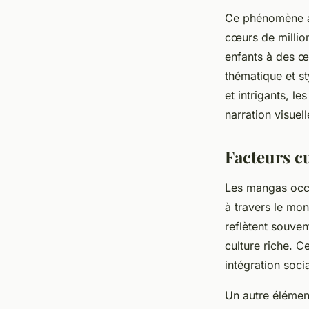
Ce phénomène a 
cœurs de million
enfants à des œu
thématique et st
et intrigants, l
narration visuell
Facteurs cu
Les mangas occ
à travers le mon
reflètent souven
culture riche. C
intégration soci
Un autre élément