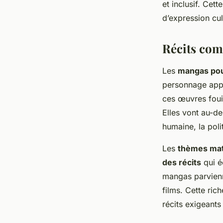
et inclusif. Cet
d’expression cult
Récits com
Les
mangas pou
personnage appr
ces œuvres foui
Elles vont au-d
humaine, la pol
Les
thèmes ma
des récits
qui é
mangas parvienne
films. Cette ri
récits exigeants