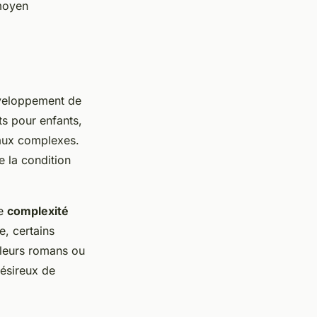
 moyen
veloppement de
ts pour enfants,
aux complexes.
 la condition
ne
complexité
e, certains
lleurs romans ou
ésireux de