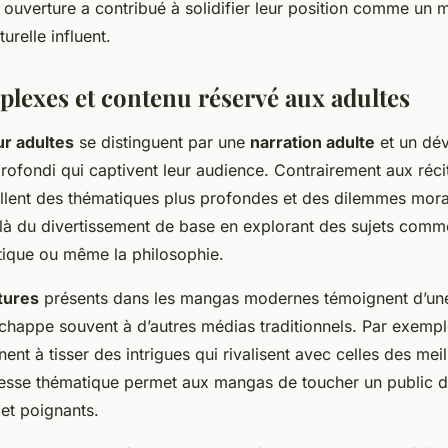
te ouverture a contribué à solidifier leur position comme un
urelle influent.
plexes et contenu réservé aux adultes
r adultes
se distinguent par une
narration adulte
et un dé
ofondi qui captivent leur audience. Contrairement aux réci
llent des thématiques plus profondes et des dilemmes mor
elà du divertissement de base en explorant des sujets comme
itique ou même la philosophie.
tures
présents dans les mangas modernes témoignent d’u
chappe souvent à d’autres médias traditionnels. Par exempl
nt à tisser des intrigues qui rivalisent avec celles des mei
chesse thématique permet aux mangas de toucher un public d
 et poignants.